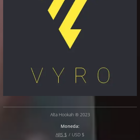
Alta Hookah ® 2023
Moneda
ARS $
USD $