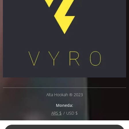
Alta Hookah ® 2023
Moneda
ARS $
USD $