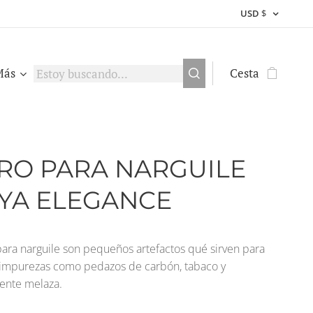
USD
$
Más
Cesta
TRO PARA NARGUILE
YA ELEGANCE
 para narguile son pequeños artefactos qué sirven para
 impurezas como pedazos de carbón, tabaco y
ente melaza.