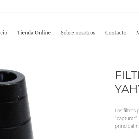
icio
Tienda Online
Sobre nosotros
Contacto
FIL
YAH
Los filtros
"capturar"
principalm
...