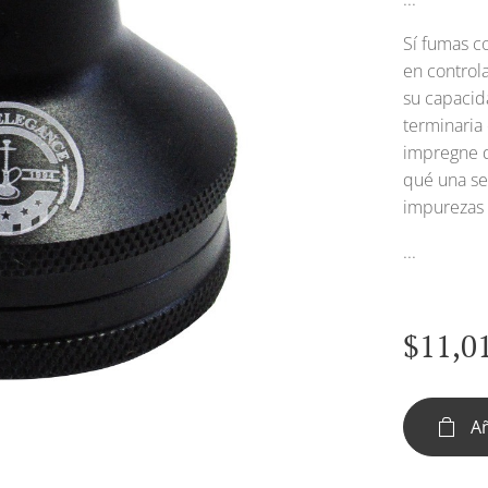
Sí fumas c
en control
su capacid
terminaria
impregne d
qué una se
impurezas 
...
$
11,0
Añ