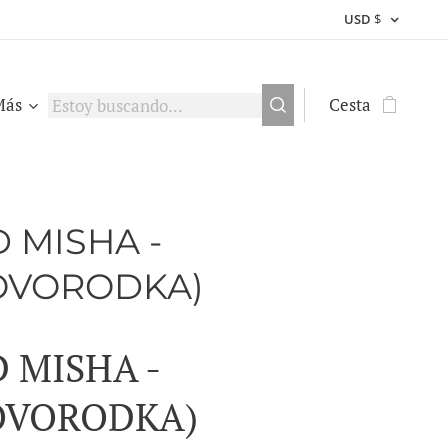
USD
$
Más
Cesta
 MISHA -
OVORODKA)
 MISHA -
OVORODKA)