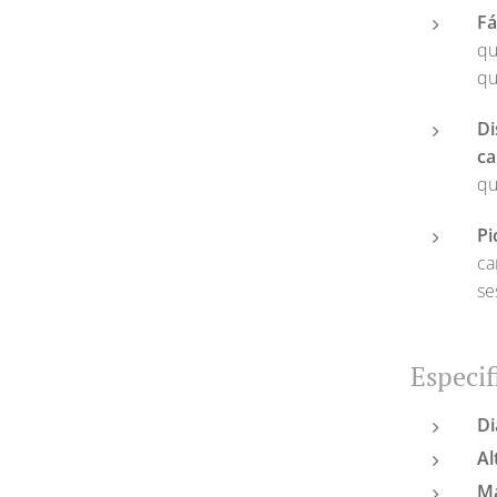
Fá
qu
qu
Di
ca
qu
Pi
ca
se
Especif
D
Al
Ma