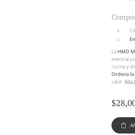
Compon
Co
Em
La
HMD M
esencial p
cocina y sh
Ordena la
calor.
Alta
$
28,0
Añ