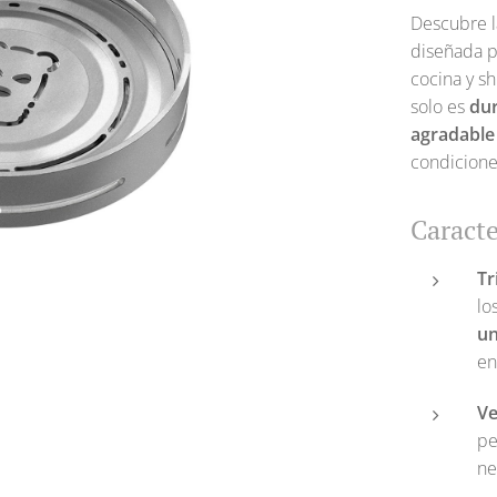
Descubre 
diseñada p
cocina y s
solo es
du
agradable 
condicione
Caracte
Tr
lo
un
en
Ve
pe
ne