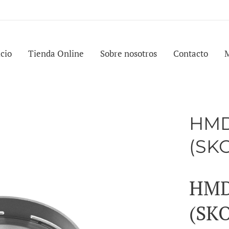
icio
Tienda Online
Sobre nosotros
Contacto
HMD
(SK
HMD
(SK