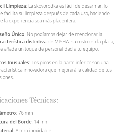
cil Limpieza
: La skovorodka es fácil de desarmar, lo
e facilita su limpieza después de cada uso, haciendo
e la experiencia sea más placentera.
seño Único
: No podíamos dejar de mencionar la
racterística distintiva
de MISHA: su rostro en la placa,
e añade un toque de personalidad a tu equipo.
cos Inusuales
: Los picos en la parte inferior son una
racterística innovadora que mejorará la calidad de tus
siones.
icaciones Técnicas:
iámetro
: 76 mm
tura del Borde
: 14 mm
terial
: Acero inoxidable