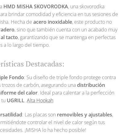
la
HMD MISHA
SKOVORODKA
, una skovorodka
ara brindar comodidad y eficiencia en tus sesiones de
hisha. Hecha de
acero inoxidable
, este producto no
radero
, sino que también cuenta con un acabado muy
al tacto
, garantizando que se mantenga en perfectas
s a lo largo del tiempo.
rísticas Destacadas:
iple Fondo
: Su diseño de triple fondo protege contra
s trozos de carbón, asegurando una
distribución
iforme del calor
. Ideal para calentar a la perfección
 tu
UGRILL
.
Alta Hookah
rsatilidad
: Las placas son
removibles y ajustables
,
rmitiéndote controlar el nivel de calor según tus
cesidades. ¡MISHA lo ha hecho posible!