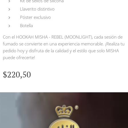
Kit de sellos de silicona
Llaverito distintivo
Póster exclusivo
Botella
Con el HOOKAH MISHA - REBEL (MOONLIGHT), cada sesión de
fumado se convierte en una experiencia memorable. ¡Realiza tu
pedido hoy y disfruta de la calidad y el estilo que solo MISHA
puede ofrecerte!
$
220,50