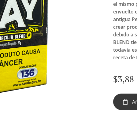
el mismo p
envuelto 
antigua P
crear prod
debido a 
BLEND tien
todavía es
receta de
$
3,88
Añ