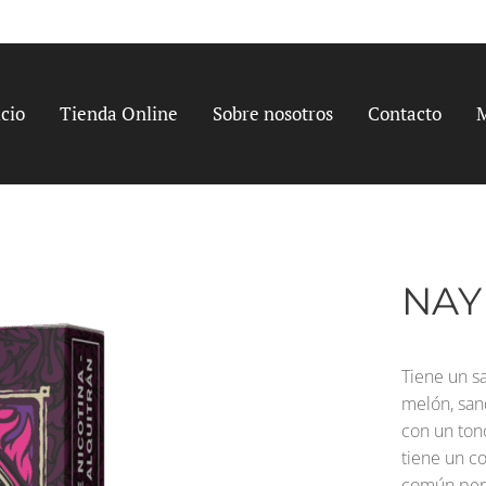
icio
Tienda Online
Sobre nosotros
Contacto
NAY
Tiene un s
melón, san
con un ton
tiene un c
común perm