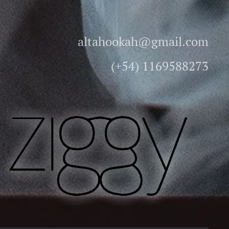
altahookah@gmail.com
(+54) 1169588273