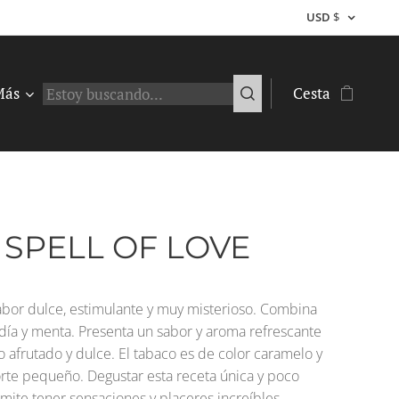
USD
$
Más
Cesta
 SPELL OF LOVE
abor dulce, estimulante y muy misterioso. Combina
día y menta. Presenta un sabor y aroma refrescante
o afrutado y dulce. El tabaco es de color caramelo y
orte pequeño. Degustar esta receta única y poco
ite tener sensaciones y placeres increíbles.