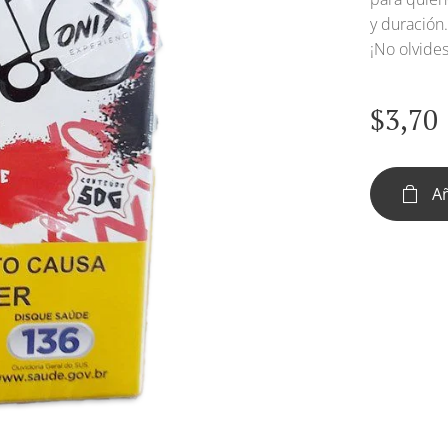
y duración
¡No olvide
$
3,70
Añ