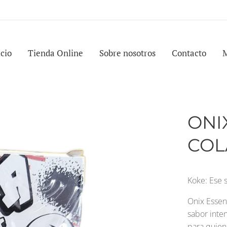
icio
Tienda Online
Sobre nosotros
Contacto
ONI
COL
Koke: Ese 
Onix Essen
sabor inten
para quien