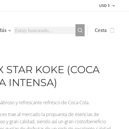
USD
$
Más
Cesta
X STAR KOKE (COCA
A INTENSA)
sabroso y refrescante refresco de Coca-Cola.
ces trae al mercado la propuesta de esencias de
so y gran calidad, siendo así un gran costo/beneficio
es gustan de disfrutar de un rosh de excelente calidad