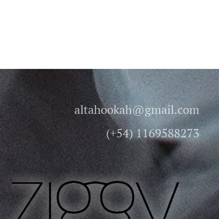
altahookah@gmail.com
(+54) 1169588273