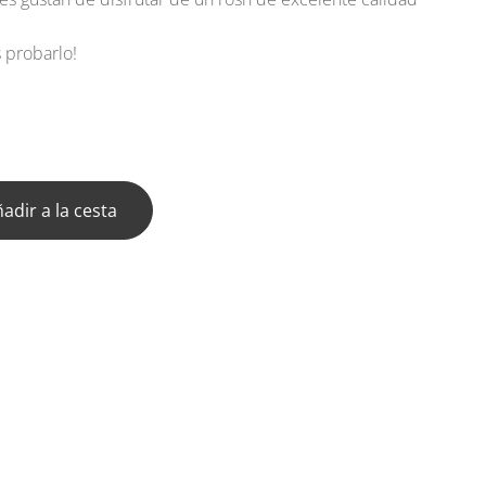
.
s probarlo!
adir a la cesta