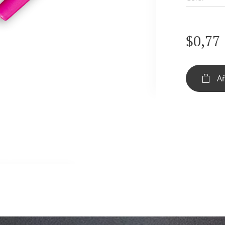
$
0,77
Añ