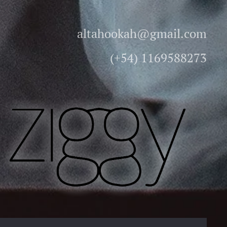
altahookah@gmail.com
(+54) 1169588273