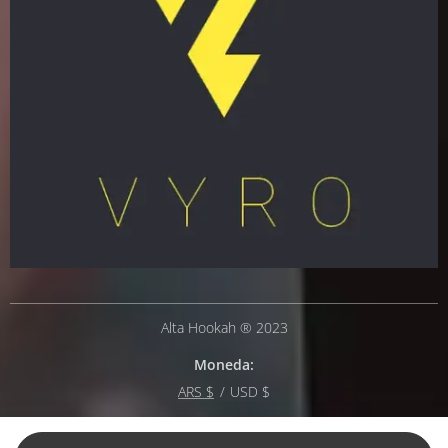
Alta Hookah ® 2023
Moneda
ARS $
USD $