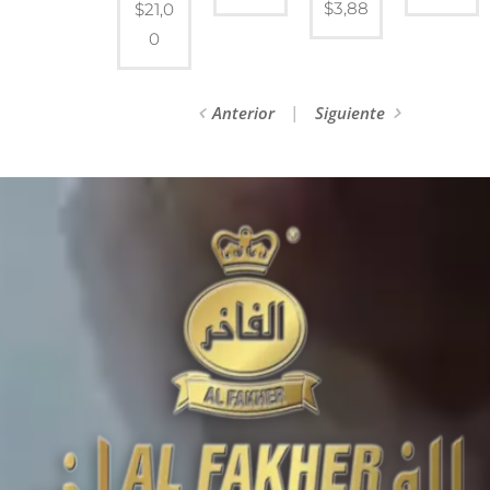
$
3,88
$
21,0
0
Anterior
Siguiente