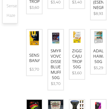
TROPICAL
(ESENCI
$
3,40
$
3,40
Sense
NEGRA)
$
3,60
$
8,93
Haze
SMYRNA
ZIGGY
ADALYA
SENSE
VOVO
CAJU
HAWAI
BANANA
DISSE
TROPICAL
50G
BLUEBERRY
50G
$
5,29
$
3,70
MUFFIN
$
3,60
50G
$
3,70