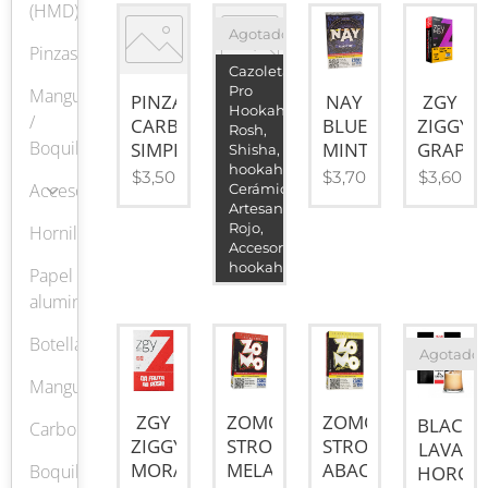
(HMD)
Agotado
Pinzas
Cazoleta,
Pro
Mangueras
ROSH
PINZAS
NAY
ZGY
Hookah,
/
hookah
CARBON
BLUEBERRY
ZIGGY
Rosh,
Boquillas
PRO
SIMPLE
MINT
GRAPE
Shisha,
hookah,
HOOKAH
$
3,50
$
3,70
$
3,60
Accesorios
Cerámica,
ROJO
Artesanal,
$
21,8
Rojo,
Hornillos
Accesorio
5
hookah
Papel
aluminio
Botellas
Agotado
Mangueras
ZGY
ZOMO
ZOMO
BLACK
Carbones
ZIGGY
STRONG
STRONG
LAVA
MORANGO
MELANCIA
ABACAXI
Boquillas
HORCH